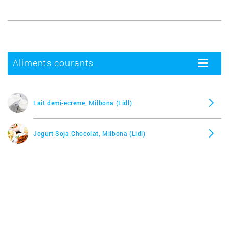
Aliments courants
Toggle
navigatio
Lait demi-ecreme, Milbona (Lidl)
Jogurt Soja Chocolat, Milbona (Lidl)