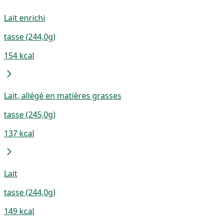
Lait enrichi
tasse (244,0g)
154 kcal
Lait, allégé en matières grasses
tasse (245,0g)
137 kcal
Lait
tasse (244,0g)
149 kcal