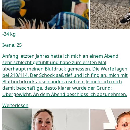
-34 kg
Ivana, 25
Anfang letzten Jahres hatte ich mich an einem Abend
sehr schlecht gefühlt und habe zum ersten Mal
überhaupt meinen Blutdruck gemessen. Die Werte lagen
bei 210/114. Der Schock saß tief und ich fing an, mich mit
Bluthochdruck auseinanderzusetzen. Je mehr ich mich
damit beschäftige, desto klarer wurde der Grund:
Übergewicht. An dem Abend beschloss ich abzunehmen.
Weiterlesen