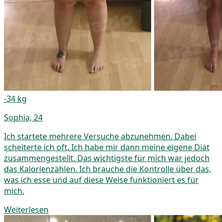
-34 kg
Sophia, 24
Ich startete mehrere Versuche abzunehmen. Dabei
scheiterte ich oft. Ich habe mir dann meine eigene Diät
zusammengestellt. Das wichtigste für mich war jedoch
das Kalorienzählen. Ich brauche die Kontrolle über das,
was ich esse und auf diese Weise funktioniert es für
mich.
Weiterlesen