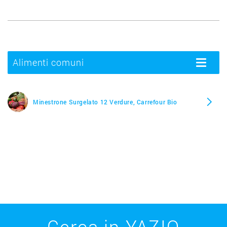
Alimenti comuni
Toggle
navigatio
Minestrone Surgelato 12 Verdure, Carrefour Bio
Cerca in YAZIO