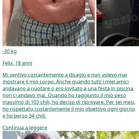
-30 kg
Felix, 18 anni
Mi sentivo costantemente a disagio e non volevo mai
mostrare il mio corpo. Anche quando tutti i miei amici
andavano a nuotare o ero invitato a una festa in piscina,
non ci andavo mai. Quando ho raggiunto il mio peso
massimo di 103 chili, ho deciso di riprovare. Per sei mesi,
ho rispettato costantemente il mio obiettivo ogni giorno
e ho perso 34 chili.
Continua a leggere