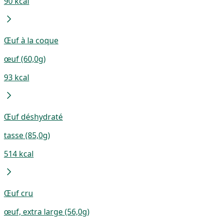
90 kcal
Œuf à la coque
œuf (60,0g)
93 kcal
Œuf déshydraté
tasse (85,0g)
514 kcal
Œuf cru
œuf, extra large (56,0g)