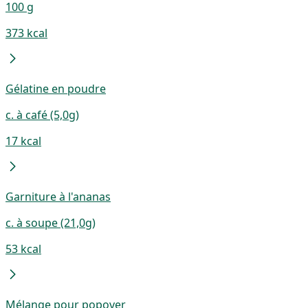
100 g
373 kcal
Gélatine en poudre
c. à café (5,0g)
17 kcal
Garniture à l'ananas
c. à soupe (21,0g)
53 kcal
Mélange pour popover