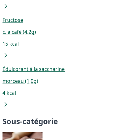
Fructose
c. à café (4,2g)
15 kcal
Édulcorant à la saccharine
morceau (1,0g)
4 kcal
Sous-catégorie