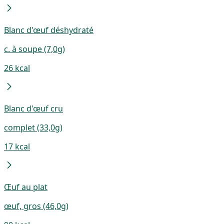
Blanc d'œuf déshydraté
c. à soupe (7,0g)
26 kcal
Blanc d'œuf cru
complet (33,0g)
17 kcal
Œuf au plat
œuf, gros (46,0g)