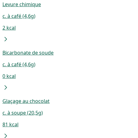
Levure chimique
c. à café (4,6g)
2 kcal
Bicarbonate de soude
c. à café (4,6g)
0 kcal
Glaçage au chocolat
c. à soupe (20,5g)
81 kcal