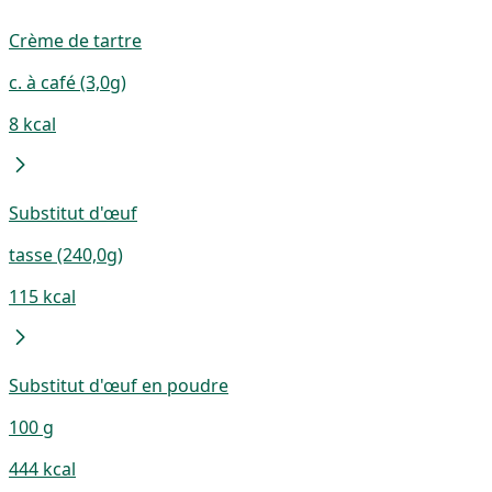
Crème de tartre
c. à café (3,0g)
8 kcal
Substitut d'œuf
tasse (240,0g)
115 kcal
Substitut d'œuf en poudre
100 g
444 kcal