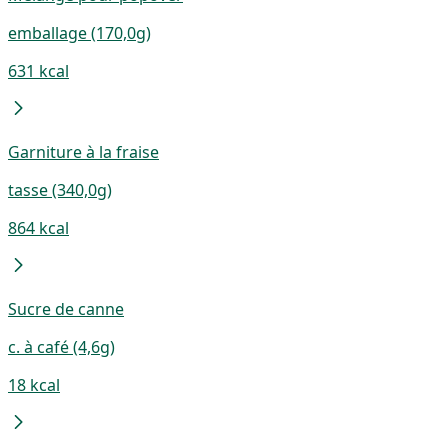
emballage (170,0g)
631 kcal
Garniture à la fraise
tasse (340,0g)
864 kcal
Sucre de canne
c. à café (4,6g)
18 kcal