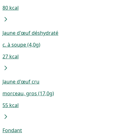
80 kcal
Jaune d'œuf déshydraté
c. à soupe (4,0g)
27 kcal
Jaune d'œuf cru
morceau, gros (17,0g)
55 kcal
Fondant