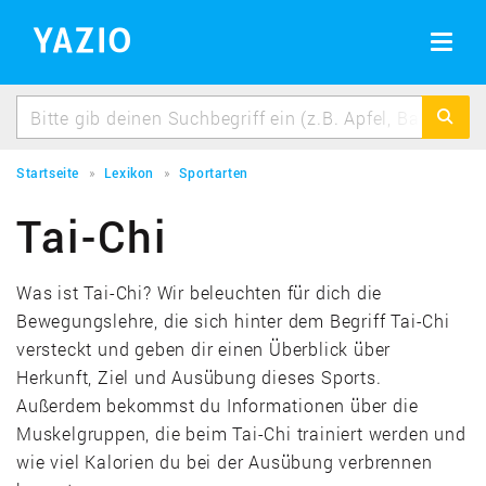
BMI Rechner
Erfolgsgeschichten
BMI berechnen schnell & einfach
Toggle
navigat
Idealgewicht berechnen
Berechne dein Idealgewicht
Kalorienbedarf berechnen
Berechne deinen Kalorienbedarf
Startseite
Lexikon
Sportarten
Kalorienverbrauch berechnen
Tai-Chi
Kalorienverbrauch beim Sport berechnen
Was ist Tai-Chi? Wir beleuchten für dich die
Bewegungslehre, die sich hinter dem Begriff Tai-Chi
versteckt und geben dir einen Überblick über
Herkunft, Ziel und Ausübung dieses Sports.
Außerdem bekommst du Informationen über die
Muskelgruppen, die beim Tai-Chi trainiert werden und
wie viel Kalorien du bei der Ausübung verbrennen