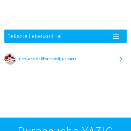
Beliebte Lebensmittel
Toggle
navigatio
CereGran Vollkornmüsli, Dr. Metz
Durchsuche YAZIO