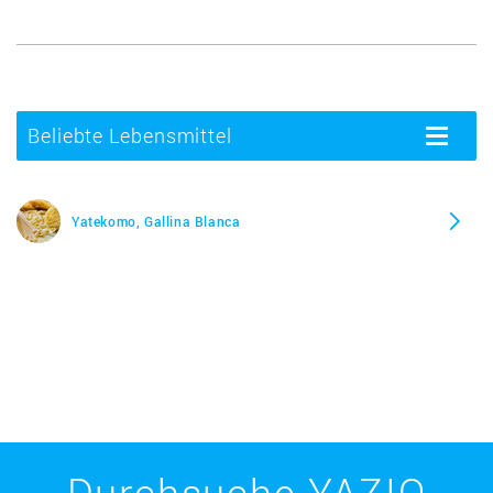
Beliebte Lebensmittel
Toggle
navigatio
Yatekomo, Gallina Blanca
Durchsuche YAZIO