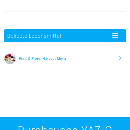
Beliebte Lebensmittel
Toggle
navigatio
Fruit & Fibre, Harvest Morn
Durchsuche YAZIO