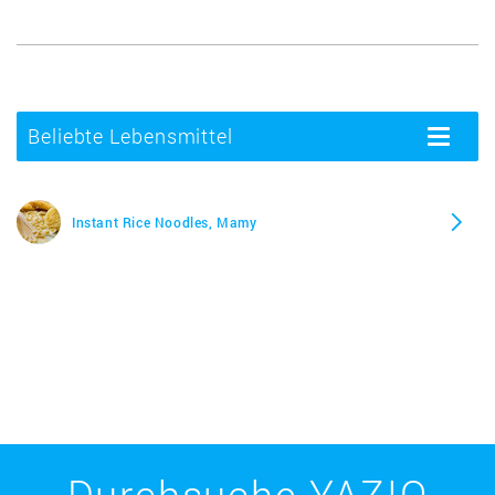
Beliebte Lebensmittel
Toggle
navigatio
Instant Rice Noodles, Mamy
Durchsuche YAZIO