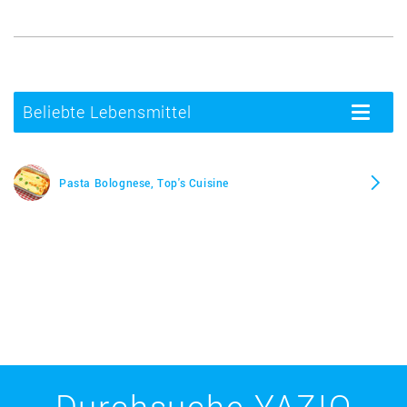
Beliebte Lebensmittel
Toggle
navigatio
Pasta Bolognese, Top's Cuisine
Durchsuche YAZIO