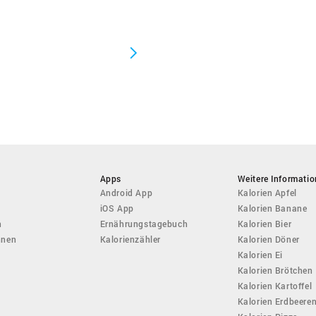
Apps
Weitere Informati
Android App
Kalorien Apfel
iOS App
Kalorien Banane
n
Ernährungstagebuch
Kalorien Bier
hnen
Kalorienzähler
Kalorien Döner
Kalorien Ei
Kalorien Brötchen
Kalorien Kartoffel
Kalorien Erdbeere