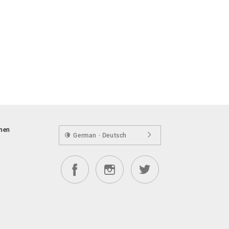
onen
German · Deutsch
n