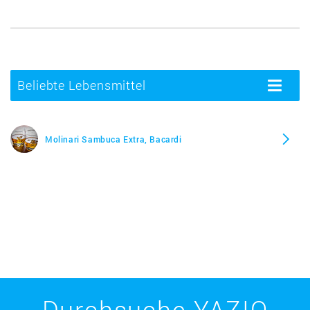
Beliebte Lebensmittel
Toggle
navigatio
Molinari Sambuca Extra, Bacardi
Durchsuche YAZIO