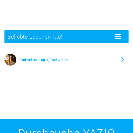
Beliebte Lebensmittel
Toggle
navigatio
Budweiser Lager, Budweiser
Durchsuche YAZIO