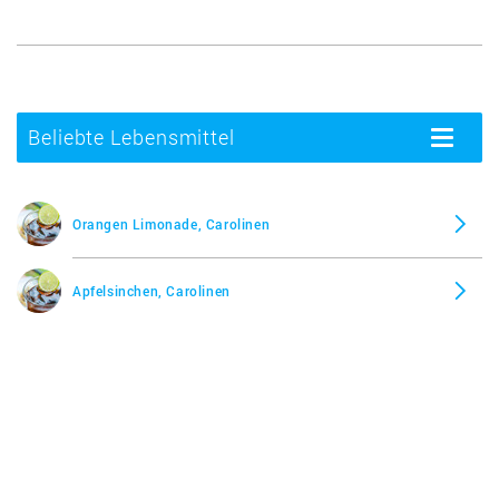
Beliebte Lebensmittel
Toggle
navigatio
Orangen Limonade, Carolinen
Apfelsinchen, Carolinen