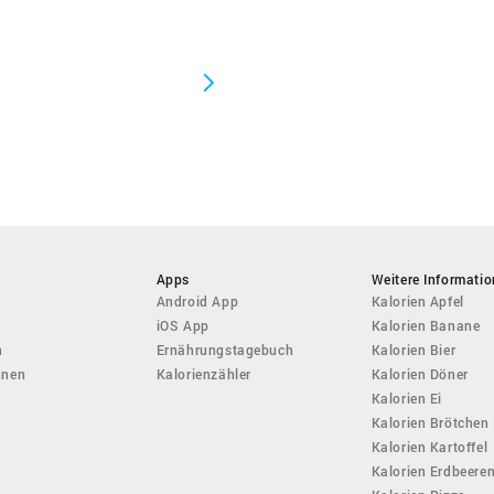
Apps
Weitere Informati
Android App
Kalorien Apfel
iOS App
Kalorien Banane
n
Ernährungstagebuch
Kalorien Bier
hnen
Kalorienzähler
Kalorien Döner
Kalorien Ei
Kalorien Brötchen
Kalorien Kartoffel
Kalorien Erdbeere