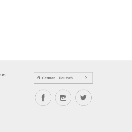
onen
German · Deutsch
n