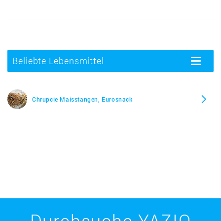
Beliebte Lebensmittel
Toggle
navigatio
Chrupcie Maisstangen, Eurosnack
Durchsuche YAZIO