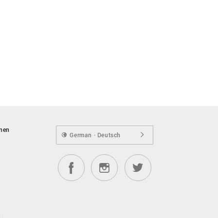
onen
German · Deutsch
n