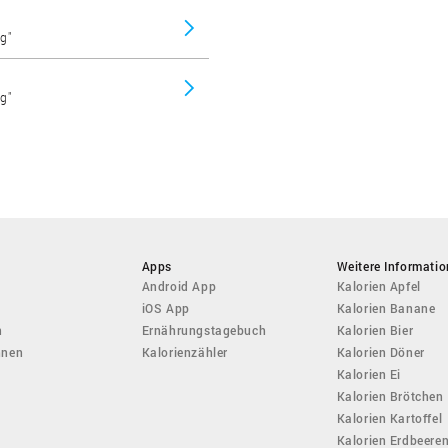
g"
g"
Apps
Weitere Informati
Android App
Kalorien Apfel
iOS App
Kalorien Banane
n
Ernährungstagebuch
Kalorien Bier
hnen
Kalorienzähler
Kalorien Döner
Kalorien Ei
Kalorien Brötchen
Kalorien Kartoffel
Kalorien Erdbeere