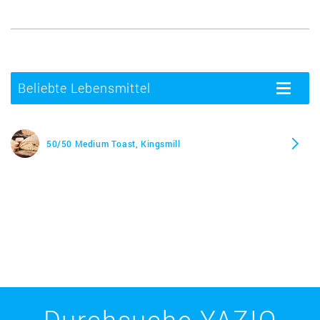
Beliebte Lebensmittel
Toggle
navigatio
50/50 Medium Toast, Kingsmill
Durchsuche YAZIO