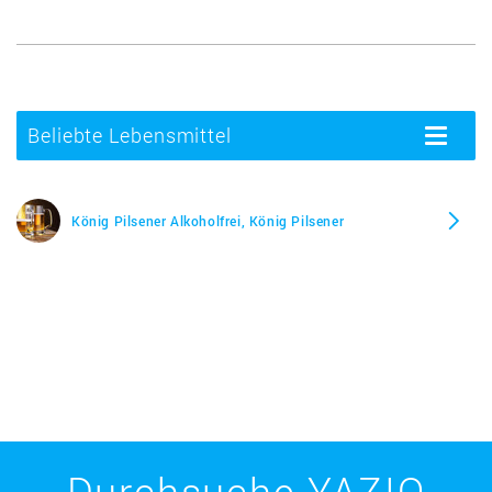
Beliebte Lebensmittel
Toggle
navigatio
König Pilsener Alkoholfrei, König Pilsener
Durchsuche YAZIO