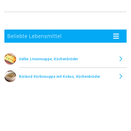
Beliebte Lebensmittel
Toggle
navigatio
Gelbe Linsensuppe, Küchenbrüder
Bioland Kürbissuppe mit Kokos, Küchenbrüder