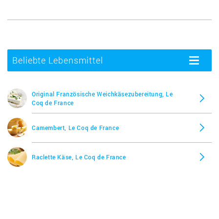
Beliebte Lebensmittel
Toggle
navigatio
Original Französische Weichkäsezubereitung, Le
Coq de France
Camembert, Le Coq de France
Raclette Käse, Le Coq de France