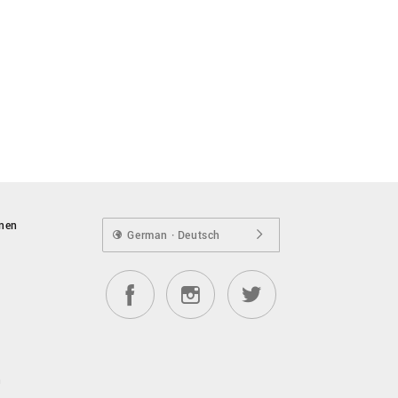
onen
German · Deutsch
n