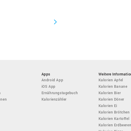
Apps
Weitere Informati
Android App
Kalorien Apfel
iOS App
Kalorien Banane
n
Ernährungstagebuch
Kalorien Bier
hnen
Kalorienzähler
Kalorien Döner
Kalorien Ei
Kalorien Brötchen
Kalorien Kartoffel
Kalorien Erdbeere