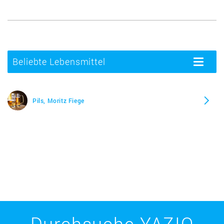
Beliebte Lebensmittel
Toggle
navigatio
Pils, Moritz Fiege
Durchsuche YAZIO