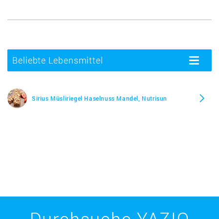
Beliebte Lebensmittel
Toggle
navigatio
Sirius Müsliriegel Haselnuss Mandel, Nutrisun
Durchsuche YAZIO