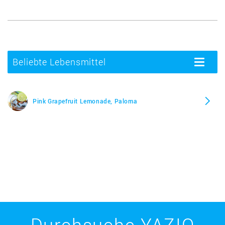
Beliebte Lebensmittel
Toggle
navigatio
Pink Grapefruit Lemonade, Paloma
Durchsuche YAZIO