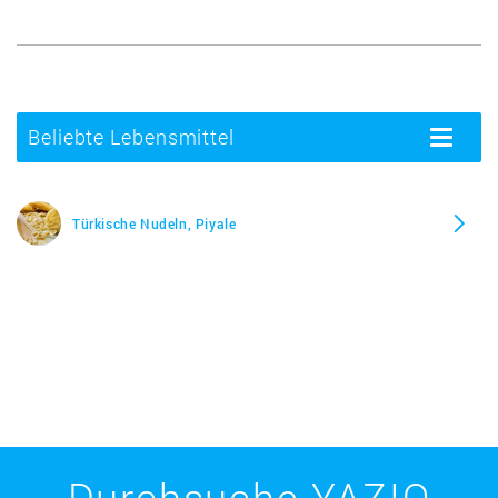
Beliebte Lebensmittel
Toggle
navigatio
Türkische Nudeln, Piyale
Durchsuche YAZIO