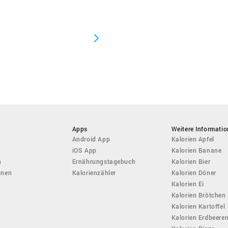
Apps
Weitere Informati
Android App
Kalorien Apfel
iOS App
Kalorien Banane
n
Ernährungstagebuch
Kalorien Bier
hnen
Kalorienzähler
Kalorien Döner
Kalorien Ei
Kalorien Brötchen
Kalorien Kartoffel
Kalorien Erdbeere