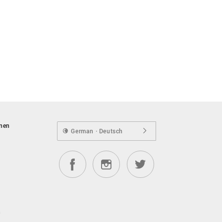
onen
German · Deutsch
n