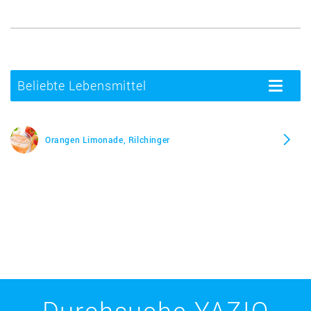
Beliebte Lebensmittel
Toggle
navigatio
Orangen Limonade, Rilchinger
Durchsuche YAZIO