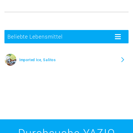
Beliebte Lebensmittel
Toggle
navigatio
Imported Ice, Salitos
Durchsuche YAZIO