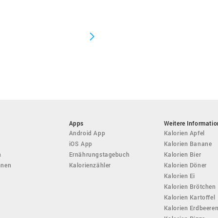
Apps
Weitere Informati
Android App
Kalorien Apfel
iOS App
Kalorien Banane
n
Ernährungstagebuch
Kalorien Bier
hnen
Kalorienzähler
Kalorien Döner
Kalorien Ei
Kalorien Brötchen
Kalorien Kartoffel
Kalorien Erdbeere