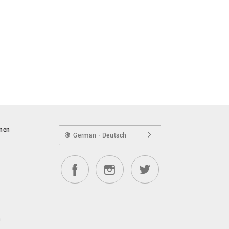
onen
German · Deutsch
n