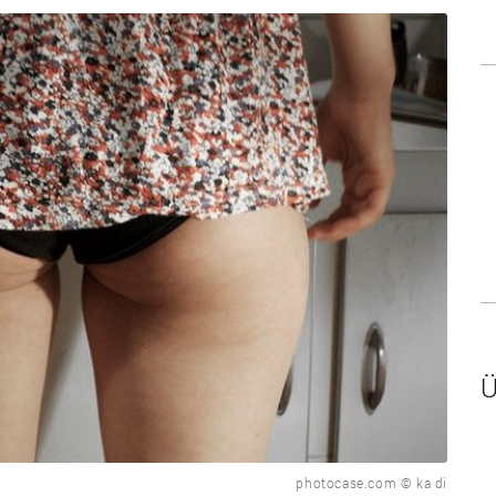
Ü
photocase.com © ka di