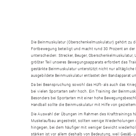
Die Beinmuskulatur (Oberschenkelmuskulatur) gehört zu de
Fortbewegung beteiligt und macht rund 30 Prozent an de
unterscheiden: Strecker, Beuger, Oberschenkelmuskulatur,
größter Teil unseres Bewegungsapparats erfordert das Tra
gestärkte Beinmuskulatur unterstützt nicht nur alltäglich
ausgebildete Beinmuskulatur entlastet den Bandapparat un
Da bei Beanspruchung sowohl das Hüft- als auch das Knie
bei vielen Sportarten sehr hoch. Ein Training der Beinmus
Besonders bei Sportarten mit einer hohe Bewegungsbeschl
Handball sollte die Beinmuskulatur mit Hilfe von gezielte
Die Auswahl der Übungen im Rahmen des Krafttrainings hän
Muskelaufbau angestrebt, sollten wenige Wiederholungen 
hingegen, bei dem häufiger mit weniger Gewicht wiederholt
stärken ist vor allem deshalb von Bedeutung, weil Gesäß-