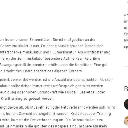
An
im
un
Sp
n freien unteren Extremitäten. Sie ist maßgeblich an der
ni
r Gesamtmuskulatur aus. Folgende Muskelgruppen lassen sich
sp
 Unterschenkelmuskulatur und Fußmuskulatur. Als wichtigster und
inieren der Beinmuskulatur besondere Aufmerksamkeit. Eine
e Bewegungsabläufe, sondern erhöht auch die Kondition. Eine gut
d erhöht den Energiebedarf des eigenen Körpers.
gelenk verwendet werden, ist die Anzahl der beanspruchten Muskeln
kulatur sollte daher immer recht umfangreich gestaltet werden.
B
eunigung oder hohen Sprungkraft wie Fußball, Basketball oder
m Krafttraining aufgebaut werden.
gt davon ab, ob Muskeln auf, oder Fett verbrannt werden soll. Wird
mit hohem Gewicht durchgeführt werden. Kraft-Ausdauer-Training
 wird, kurbelt die Fettverbrennung an. Die Beinmuskulatur zu
 und Beinmuskeln die größten des Körpers sind. Größere Muskeln