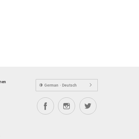
onen
German · Deutsch
n