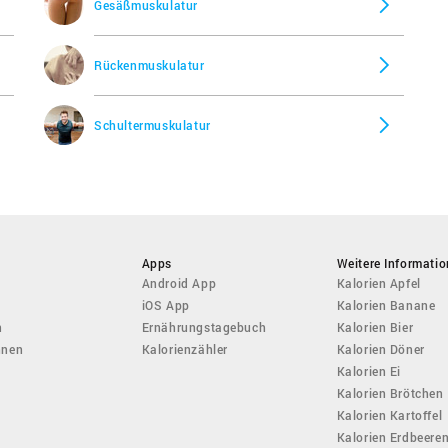
Gesäßmuskulatur
Rückenmuskulatur
Schultermuskulatur
Apps
Weitere Informati
Android App
Kalorien Apfel
iOS App
Kalorien Banane
n
Ernährungstagebuch
Kalorien Bier
hnen
Kalorienzähler
Kalorien Döner
Kalorien Ei
Kalorien Brötchen
Kalorien Kartoffel
Kalorien Erdbeere