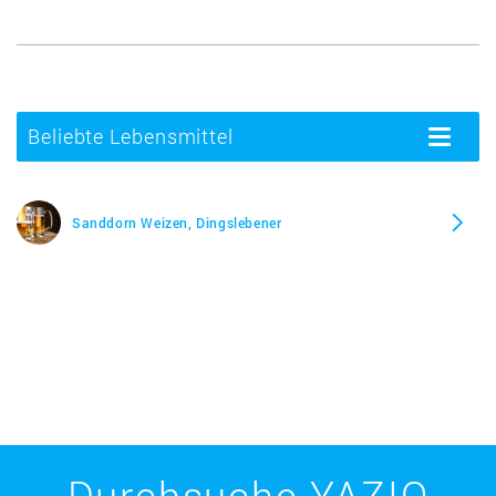
Beliebte Lebensmittel
Toggle
navigatio
Sanddorn Weizen, Dingslebener
Durchsuche YAZIO