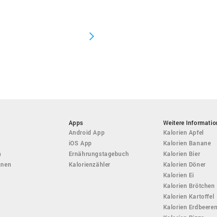
Apps
Weitere Informati
Android App
Kalorien Apfel
iOS App
Kalorien Banane
n
Ernährungstagebuch
Kalorien Bier
hnen
Kalorienzähler
Kalorien Döner
Kalorien Ei
Kalorien Brötchen
Kalorien Kartoffel
Kalorien Erdbeere