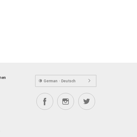
onen
German · Deutsch
n