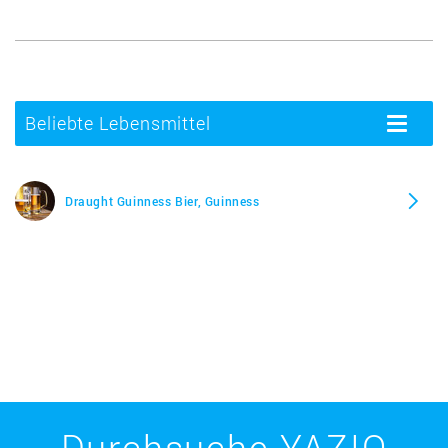
Beliebte Lebensmittel
Toggle
navigatio
Draught Guinness Bier, Guinness
Durchsuche YAZIO