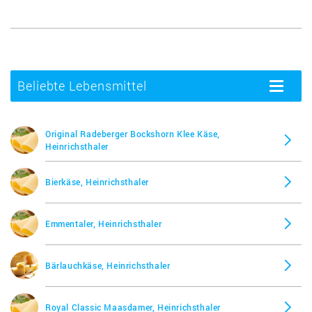
Beliebte Lebensmittel
Toggle
navigatio
Original Radeberger Bockshorn Klee Käse,
Heinrichsthaler
Bierkäse, Heinrichsthaler
Emmentaler, Heinrichsthaler
Bärlauchkäse, Heinrichsthaler
Royal Classic Maasdamer, Heinrichsthaler