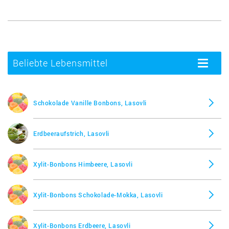
Beliebte Lebensmittel
Toggle
navigatio
Schokolade Vanille Bonbons, Lasovli
Erdbeeraufstrich, Lasovli
Xylit-Bonbons Himbeere, Lasovli
Xylit-Bonbons Schokolade-Mokka, Lasovli
Xylit-Bonbons Erdbeere, Lasovli