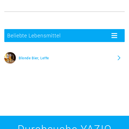
Beliebte Lebensmittel
Toggle
navigatio
Blonde Bier, Leffe
Durchsuche YAZIO