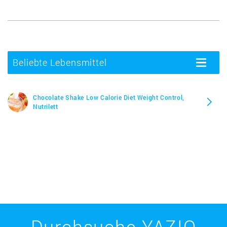
Beliebte Lebensmittel
Toggle
navigatio
Chocolate Shake Low Calorie Diet Weight Control,
Nutrilett
Durchsuche YAZIO