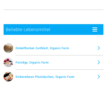
Beliebte Lebensmittel
Toggle
navigatio
Dinkelflocken Zartblatt, Organic Farm
Porridge, Organic Farm
Kichererbsen Pfannkuchen, Organic Farm