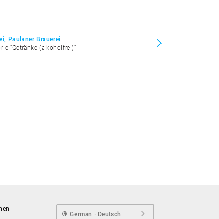
rei, Paulaner Brauerei
rie "Getränke (alkoholfrei)"
onen
German · Deutsch