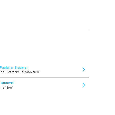
 Paulaner Brauerei
rie "Getränke (alkoholfrei)"
 Brauerei
rie "Bier"