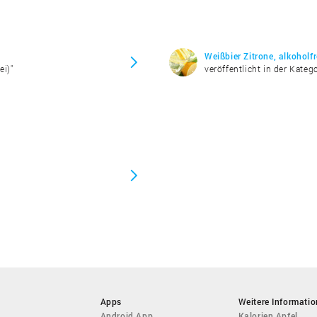
Weißbier Zitrone, alkoholf
ei)"
veröffentlicht in der Katego
Apps
Weitere Informati
Android App
Kalorien Apfel