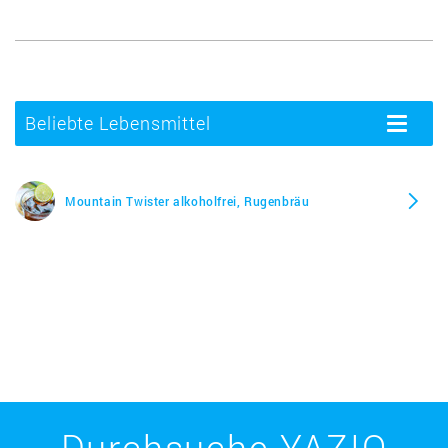
Beliebte Lebensmittel
Toggle
navigatio
Mountain Twister alkoholfrei, Rugenbräu
Durchsuche YAZIO