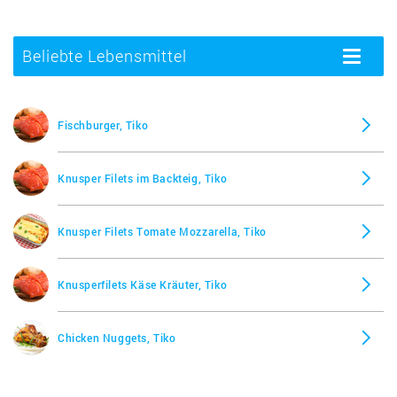
Beliebte Lebensmittel
Toggle
navigatio
Fischburger, Tiko
Knusper Filets im Backteig, Tiko
Knusper Filets Tomate Mozzarella, Tiko
Knusperfilets Käse Kräuter, Tiko
Chicken Nuggets, Tiko