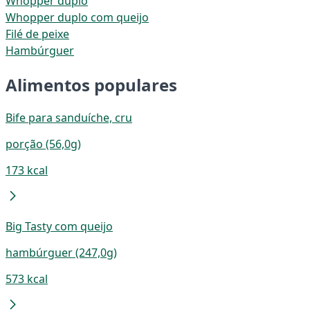
Whopper duplo
Whopper duplo com queijo
Filé de peixe
Hambúrguer
Alimentos populares
Bife para sanduíche, cru
porção (56,0g)
173 kcal
Big Tasty com queijo
hambúrguer (247,0g)
573 kcal