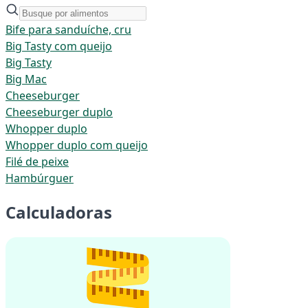
Bife para sanduíche, cru
Big Tasty com queijo
Big Tasty
Big Mac
Cheeseburger
Cheeseburger duplo
Whopper duplo
Whopper duplo com queijo
Filé de peixe
Hambúrguer
Calculadoras