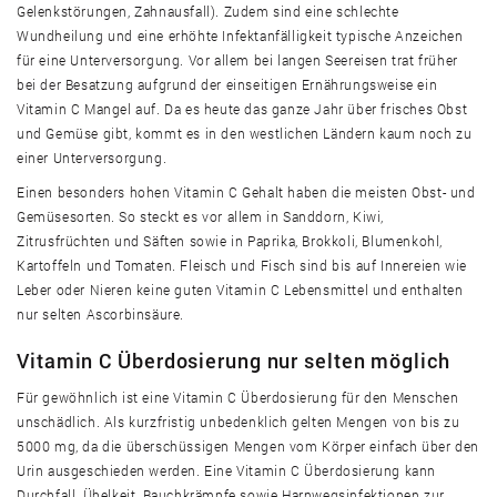
Gelenkstörungen, Zahnausfall). Zudem sind eine schlechte
Wundheilung und eine erhöhte Infektanfälligkeit typische Anzeichen
für eine Unterversorgung. Vor allem bei langen Seereisen trat früher
bei der Besatzung aufgrund der einseitigen Ernährungsweise ein
Vitamin C Mangel auf. Da es heute das ganze Jahr über frisches Obst
und Gemüse gibt, kommt es in den westlichen Ländern kaum noch zu
einer Unterversorgung.
Einen besonders hohen Vitamin C Gehalt haben die meisten Obst- und
Gemüsesorten. So steckt es vor allem in Sanddorn, Kiwi,
Zitrusfrüchten und Säften sowie in Paprika, Brokkoli, Blumenkohl,
Kartoffeln und Tomaten. Fleisch und Fisch sind bis auf Innereien wie
Leber oder Nieren keine guten Vitamin C Lebensmittel und enthalten
nur selten Ascorbinsäure.
Vitamin C Überdosierung nur selten möglich
Für gewöhnlich ist eine Vitamin C Überdosierung für den Menschen
unschädlich. Als kurzfristig unbedenklich gelten Mengen von bis zu
5000 mg, da die überschüssigen Mengen vom Körper einfach über den
Urin ausgeschieden werden. Eine Vitamin C Überdosierung kann
Durchfall, Übelkeit, Bauchkrämpfe sowie Harnwegsinfektionen zur