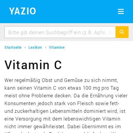
BMI Rechner
Erfolgsgeschichten
BMI berechnen schnell & einfach
Toggle
navigat
Idealgewicht berechnen
Berechne dein Idealgewicht
Kalorienbedarf berechnen
Berechne deinen Kalorienbedarf
Startseite
Lexikon
Vitamine
Kalorienverbrauch berechnen
Vitamin C
Kalorienverbrauch beim Sport berechnen
Wer regelmäßig Obst und Gemüse zu sich nimmt,
kann seinen Vitamin C von etwas 100 mg pro Tag
meist ohne Probleme decken. Da die Ernährung vieler
Konsumenten jedoch stark von Fleisch sowie fett-
und zuckerhaltigen Lebensmitteln dominiert wird, ist
eine Versorgung mit dem lebenswichtigen Vitamin
nicht immer gewährleistet. Dabei übernimmt es im