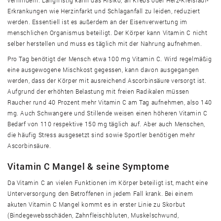
verhindern. Langfristig kann das Risiko, an Krebs oder Herz-Kreislauf-
Erkrankungen wie Herzinfarkt und Schlaganfall zu leiden, reduziert
werden. Essentiell ist es außerdem an der Eisenverwertung im
menschlichen Organismus beteiligt. Der Körper kann Vitamin C nicht
selber herstellen und muss es täglich mit der Nahrung aufnehmen.
Pro Tag benötigt der Mensch etwa 100 mg Vitamin C. Wird regelmäßig
eine ausgewogene Mischkost gegessen, kann davon ausgegangen
werden, dass der Körper mit ausreichend Ascorbinsäure versorgt ist.
Aufgrund der erhöhten Belastung mit freien Radikalen müssen
Raucher rund 40 Prozent mehr Vitamin C am Tag aufnehmen, also 140
mg. Auch Schwangere und Stillende weisen einen höheren Vitamin C
Bedarf von 110 respektive 150 mg täglich auf. Aber auch Menschen,
die häufig Stress ausgesetzt sind sowie Sportler benötigen mehr
Ascorbinsäure.
Vitamin C Mangel & seine Symptome
Da Vitamin C an vielen Funktionen im Körper beteiligt ist, macht eine
Unterversorgung den Betroffenen in jedem Fall krank. Bei einem
akuten Vitamin C Mangel kommt es in erster Linie zu Skorbut
(Bindegewebsschäden, Zahnfleischbluten, Muskelschwund,