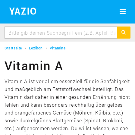
BMI Rechner
Erfolgsgeschichten
BMI berechnen schnell & einfach
Toggle
navigat
Idealgewicht berechnen
Berechne dein Idealgewicht
Kalorienbedarf berechnen
Berechne deinen Kalorienbedarf
Startseite
Lexikon
Vitamine
Kalorienverbrauch berechnen
Vitamin A
Kalorienverbrauch beim Sport berechnen
Vitamin A ist vor allem essenziell für die Sehfähigkeit
und maßgeblich am Fettstoffwechsel beteiligt. Das
Vitamin darf daher in einer gesunden Ernährung nicht
fehlen und kann besonders reichhaltig über gelbes
und orangefarbenes Gemüse (Möhren, Kürbis, etc.)
sowie dunkelgrünes Blattgemüse (Spinat, Brokkoli,
etc.) aufgenommen werden. Du willst wissen, welche