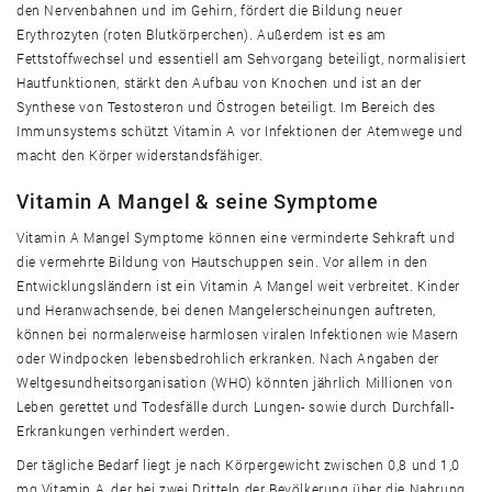
den Nervenbahnen und im Gehirn, fördert die Bildung neuer
Erythrozyten (roten Blutkörperchen). Außerdem ist es am
Fettstoffwechsel und essentiell am Sehvorgang beteiligt, normalisiert
Hautfunktionen, stärkt den Aufbau von Knochen und ist an der
Synthese von Testosteron und Östrogen beteiligt. Im Bereich des
Immunsystems schützt Vitamin A vor Infektionen der Atemwege und
macht den Körper widerstandsfähiger.
Vitamin A Mangel & seine Symptome
Vitamin A Mangel Symptome können eine verminderte Sehkraft und
die vermehrte Bildung von Hautschuppen sein. Vor allem in den
Entwicklungsländern ist ein Vitamin A Mangel weit verbreitet. Kinder
und Heranwachsende, bei denen Mangelerscheinungen auftreten,
können bei normalerweise harmlosen viralen Infektionen wie Masern
oder Windpocken lebensbedrohlich erkranken. Nach Angaben der
Weltgesundheitsorganisation (WHO) könnten jährlich Millionen von
Leben gerettet und Todesfälle durch Lungen- sowie durch Durchfall-
Erkrankungen verhindert werden.
Der tägliche Bedarf liegt je nach Körpergewicht zwischen 0,8 und 1,0
mg Vitamin A, der bei zwei Dritteln der Bevölkerung über die Nahrung