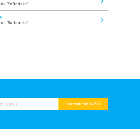
rie "Softdrinks"
la
rie "Softdrinks"
Durchsuche YAZIO