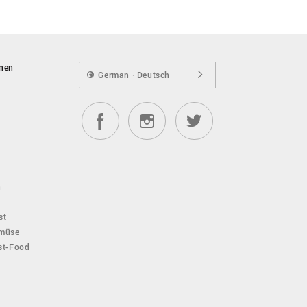
onen
German · Deutsch
n
st
emüse
ast-Food