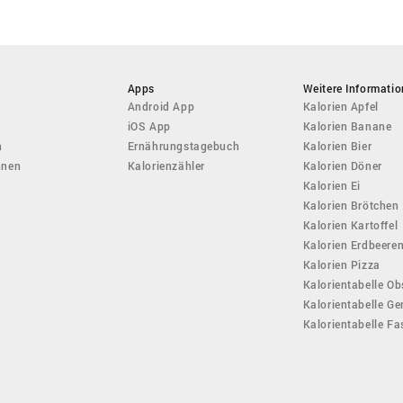
Apps
Weitere Informati
Android App
Kalorien Apfel
iOS App
Kalorien Banane
n
Ernährungstagebuch
Kalorien Bier
hnen
Kalorienzähler
Kalorien Döner
Kalorien Ei
Kalorien Brötchen
Kalorien Kartoffel
Kalorien Erdbeere
Kalorien Pizza
Kalorientabelle Ob
Kalorientabelle G
Kalorientabelle F