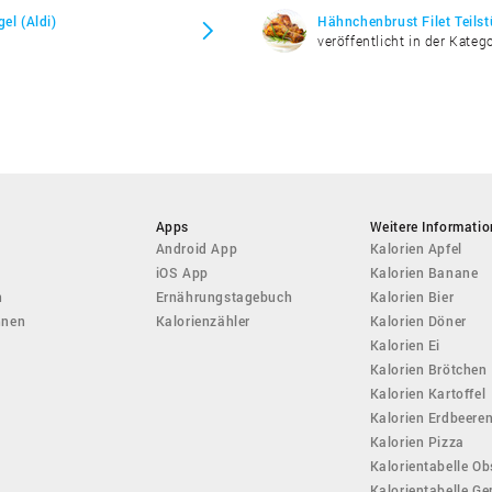
el (Aldi)
Hähnchenbrust Filet Teilst
veröffentlicht in der Katego
Apps
Weitere Informati
Android App
Kalorien Apfel
iOS App
Kalorien Banane
n
Ernährungstagebuch
Kalorien Bier
hnen
Kalorienzähler
Kalorien Döner
Kalorien Ei
Kalorien Brötchen
Kalorien Kartoffel
Kalorien Erdbeere
Kalorien Pizza
Kalorientabelle Ob
Kalorientabelle G