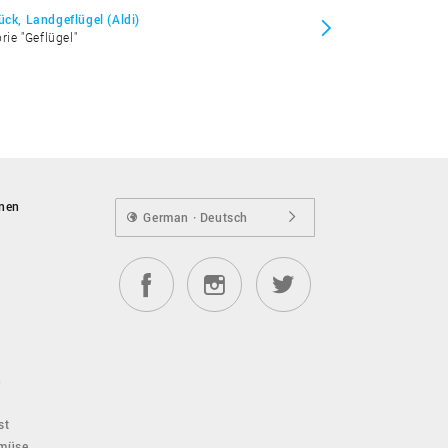
ück, Landgeflügel (Aldi)
rie "Geflügel"
onen
German · Deutsch
n
st
emüse