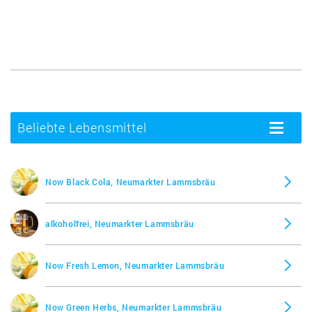
Beliebte Lebensmittel
Toggle
navigatio
Now Black Cola, Neumarkter Lammsbräu
alkoholfrei, Neumarkter Lammsbräu
Now Fresh Lemon, Neumarkter Lammsbräu
Now Green Herbs, Neumarkter Lammsbräu